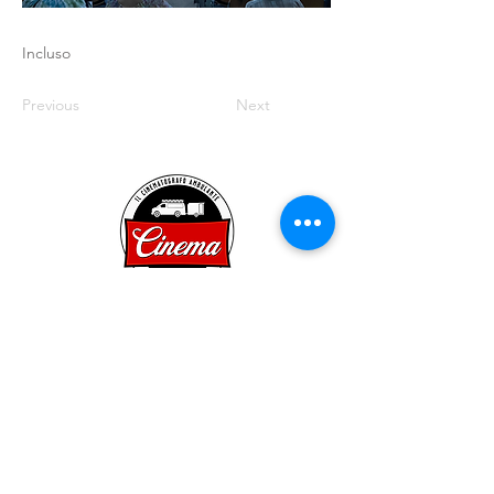
Incluso
Previous
Next
Condizioni e termini
All rights reserved
Il
Cinematografo Ambulante
Via Vincenzo Vela 21
CH - 6850 Mendrisio
info@cinema-ambulante.com
Dal lunedì al venerdì
(feriali dalle 09:00 alle 12:00)