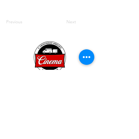
Previous
Next
Condizioni e termini
All rights reserved
Il
Cinematografo Ambulante
Via Vincenzo Vela 21
CH - 6850 Mendrisio
info@cinema-ambulante.com
Dal lunedì al venerdì
(feriali dalle 09:00 alle 12:00)
Tel.
091 646 16 54